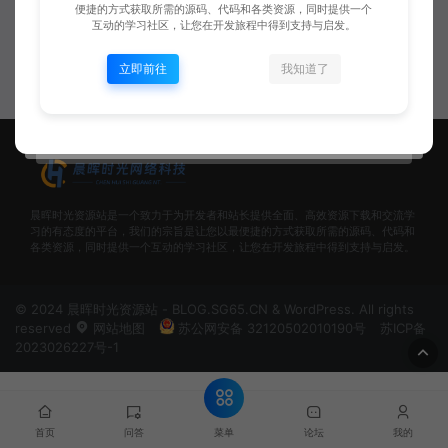
便捷的方式获取所需的源码、代码和各类资源，同时提供一个
前端性能监控深度解析：从真实
互动的学习社区，让您在开发旅程中得到支持与启发。
用户数据采集到WebAssembly高
性能实践
最新发现
立即前往
我知道了
Jeffery
晨晖时光资源站是一个致力于为开发者和站长提供全面、高效资源下载和交流学
习的有态度的平台，我们的宗旨是让您以最便捷的方式获取所需的源码、代码和
各类资源，同时提供一个互动的学习社区，让您在开发旅程中得到支持与启发。
© 2024 晨晖时光资源站 - BLOG.SG65.CN & WordPress. All rights
reserved
网站地图
苏公网安备 32120502010190号
苏ICP备
2023026227号-1
菜单
首页
问答
论坛
我的